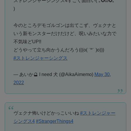
ストレンジャーシングス4すごく面白い(´｡✪ω✪｡ `
)
今のところデモゴルゴンは出てこず、ヴェクナと
いう新モンスターだけだけど、呪いみたいな力で
不気味どUP!!
どうやって立ち向かうんだろう(((o( ˙꒳​˙ )o)))
#ストレンジャーシングス
— あいか🔮 I need 犬 (@AikaAimemo)
May 30,
2022
ヴェクナ怖いけどかっこいいね
#ストレンジャー
シングス4
#StrangerThings4