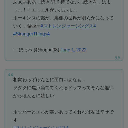
あぁあああ…続き7/1？待てない…続きを…はよ
ぅ…！！エ…エルがいよいよ…
ホーキンスの謎が…裏側の世界が明らかになって
いく…😭🙏✨
#ストレンジャーシングス4
#StrangerThings4
— ほっぺ (@hoppe08)
June 1, 2022
相変わらずほんとに面白いよなぁ、
ヲタクに焦点当ててくれるドラマってそんな無い
からほんとに嬉しい
ホッパーとエルが笑いあってくれれば私は幸せで
す
#ストレンジャーシングス4