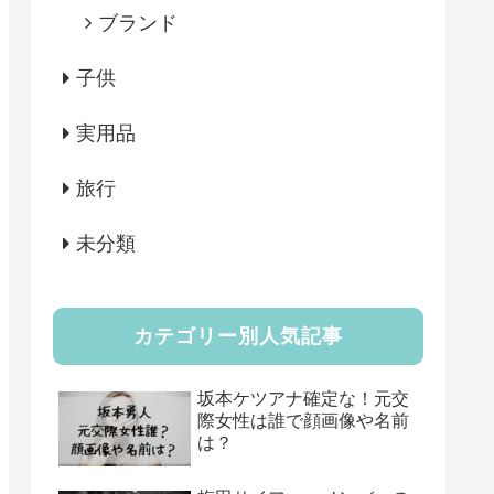
ブランド
子供
実用品
旅行
未分類
カテゴリー別人気記事
坂本ケツアナ確定な！元交
際女性は誰で顔画像や名前
は？