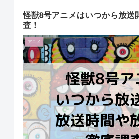
怪獣8号アニメはいつから放送
査！
アニメ