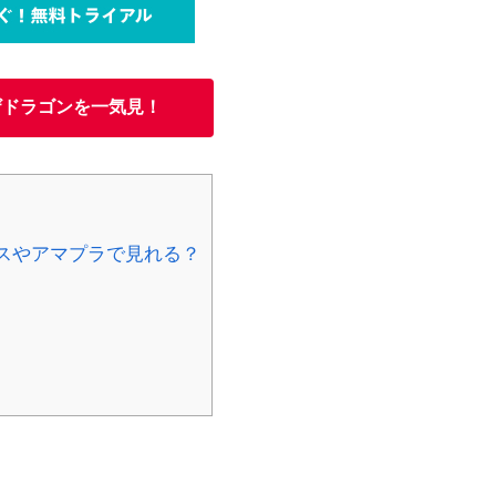
ザドラゴン
を一気見！
スやアマプラで見れる？