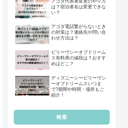
アゴダ代表者変更のやり方
は？宿泊者名は変更できな
い？
アゴダ電話繋がらないとき
の対策は？連絡先や問い合
わせ方法は？
ビリーヴシーオブドリーム
ス有料席の値段は？おすす
めはどこ？
ディズニーシービリーヴシ
ーオブドリームスいつま
で?期間や時間・場所もご
紹介！
検索